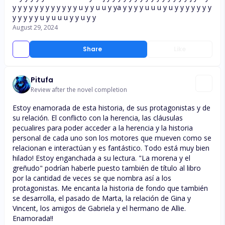
y y y y y y y y y y y y u y y u u y ya y y y y u u u y u y y y y y y y
y y y y y u y u u u y y u y y
August 29, 2024
Share
Like
Pitufa
Review after the novel completion
Estoy enamorada de esta historia, de sus protagonistas y de
su relación. El conflicto con la herencia, las cláusulas
pecualires para poder acceder a la herencia y la historia
personal de cada uno son los motores que mueven como se
relacionan e interactúan y es fantástico. Todo está muy bien
hilado! Estoy enganchada a su lectura. "La morena y el
greñudo" podrían haberle puesto también de título al libro
por la cantidad de veces se que nombra así a los
protagonistas. Me encanta la historia de fondo que también
se desarrolla, el pasado de Marta, la relación de Gina y
Vincent, los amigos de Gabriela y el hermano de Allie.
Enamorada!!