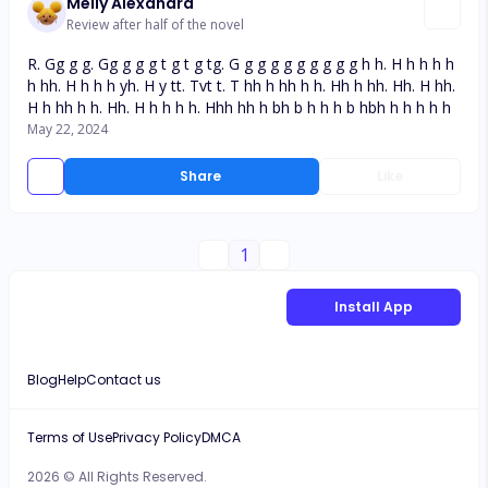
Meily Alexandra
Review after half of the novel
R. Gg g g. Gg g g g t g t g tg. G g g g g g g g g g h h. H h h h h
h hh. H h h h yh. H y tt. Tvt t. T hh h hh h h. Hh h hh. Hh. H hh.
H h hh h h. Hh. H h h h h. Hhh hh h bh b h h h b hbh h h h h h
May 22, 2024
Share
Like
1
Install App
Blog
Help
Contact us
Terms of Use
Privacy Policy
DMCA
2026 © All Rights Reserved.