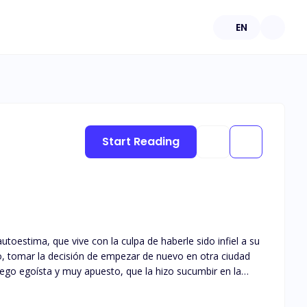
EN
Start Reading
toestima, que vive con la culpa de haberle sido infiel a su
o, tomar la decisión de empezar de nuevo en otra ciudad
riego egoísta y muy apuesto, que la hizo sucumbir en la
u vida loca y egocéntrica sobre los hombros, busca
na realidad de la que ella lucha por escapar; sin embargo,