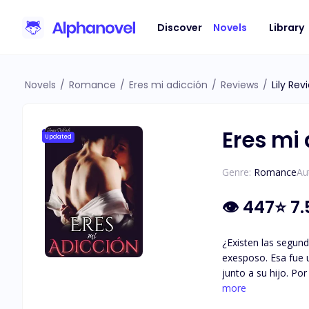
Discover
Novels
Library
Novels
/
Romance
/
Eres mi adicción
/
Reviews
/
Lily Rev
Eres mi
Updated
Genre:
Romance
Au
👁
447
⭐
7.
¿Existen las segund
exesposo. Esa fue 
junto a su hijo. Po
más placentera tent
more
desesperado volver 