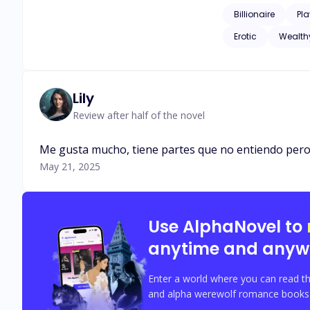
la atracción de sus 
Billionaire
Pl
podrían amarse de
Erotic
Wealth
Lily
Review after half of the novel
Me gusta mucho, tiene partes que no entiendo pero seguro lo aclaran más ade
May 21, 2025
Use AlphaNovel to
anytime and anyw
Enter a world where you can read th
and alpha werewolf romance books w