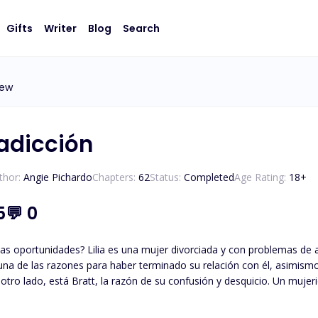
Gifts
Writer
Blog
Search
iew
 adicción
thor:
Angie Pichardo
Chapters:
62
Status:
Completed
Age Rating:
18
+
5
💬
0
as oportunidades? Lilia es una mujer divorciada y con problemas de au
una de las razones para haber terminado su relación con él, asimism
r otro lado, está Bratt, la razón de su confusión y desquicio. Un muje
ación y de quien ha decidido escapar. Él, con las consecuencias de s
a llenar el vacío que la despedida de Lilia le dejó. Un reencuentro y u