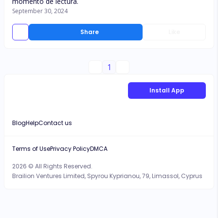
momento de lectura.
September 30, 2024
Share
Like
1
Install App
Blog
Help
Contact us
Terms of Use
Privacy Policy
DMCA
2026 © All Rights Reserved.
Brailion Ventures Limited, Spyrou Kyprianou, 79, Limassol, Cyprus