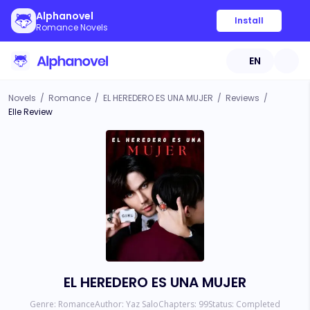
Alphanovel
Install
Romance Novels
EN
Novels
/
Romance
/
EL HEREDERO ES UNA MUJER
/
Reviews
/
Elle Review
EL HEREDERO ES UNA MUJER
Genre:
Romance
Author:
Yaz Salo
Chapters:
99
Status:
Completed