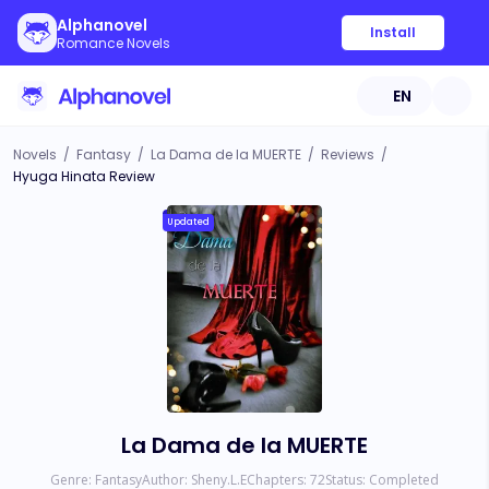
Alphanovel
Install
Romance Novels
EN
Novels
/
Fantasy
/
La Dama de la MUERTE
/
Reviews
/
Hyuga Hinata Review
Updated
La Dama de la MUERTE
Genre:
Fantasy
Author:
Sheny.L.E
Chapters:
72
Status:
Completed