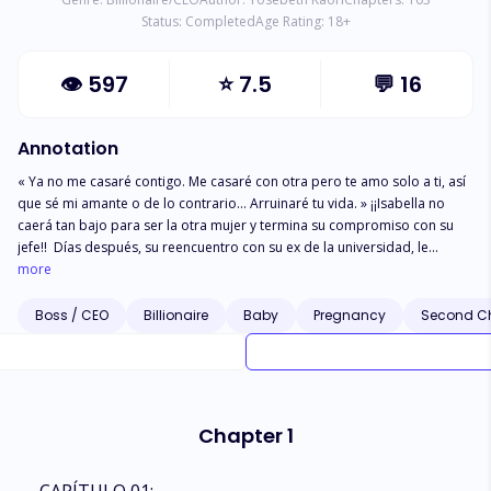
Status:
Completed
Age Rating:
18
+
👁
597
⭐
7.5
💬
16
Annotation
« Ya no me casaré contigo. Me casaré con otra pero te amo solo a ti, así
que sé mi amante o de lo contrario… Arruinaré tu vida. » ¡¡Isabella no
caerá tan bajo para ser la otra mujer y termina su compromiso con su
jefe!! Días después, su reencuentro con su ex de la universidad, le
cambiará la miserable vida que estaba llevando por culpa de su ex
more
prometido. Jameson Howard el primer amor de Isabella, volvió del
extranjero, como un poderoso CEO de nada menos que una compañía
Boss / CEO
Billionaire
Baby
Pregnancy
Second C
global y rival del ex de ella. « Sé mi nueva esposa por un año y ten a mi
heredero, a cambio limpiaré tu imagen, te ayudaré con tu venganza y te
haré una mujer inmensamente rica. » Un trato muy tentador como para
ser rechazado ahora que Isabella tiene muchas deudas. Solo hay un
problemita… Isabella no pensó que se volvería a enamorar de Jameson,
Chapter 1
pero él… Ya tiene a otra en su corazón. ¿Será capaz Isabella de
recuperar el amor del padre de su bebé?