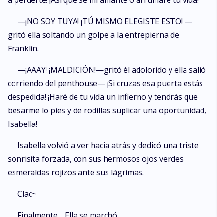
a perderte! ¡Así que sé mi amante o arruinaré tu vida!
—¡NO SOY TUYA! ¡TÚ MISMO ELEGISTE ESTO! —
gritó ella soltando un golpe a la entrepierna de
Franklin.
—¡AAAY! ¡MALDICIÓN!—gritó él adolorido y ella salió
corriendo del penthouse— ¡Si cruzas esa puerta estás
despedida! ¡Haré de tu vida un infierno y tendrás que
besarme lo pies y de rodillas suplicar una oportunidad,
Isabella!
Isabella volvió a ver hacia atrás y dedicó una triste
sonrisita forzada, con sus hermosos ojos verdes
esmeraldas rojizos ante sus lágrimas.
Clac~
Finalmente… Ella se marchó.