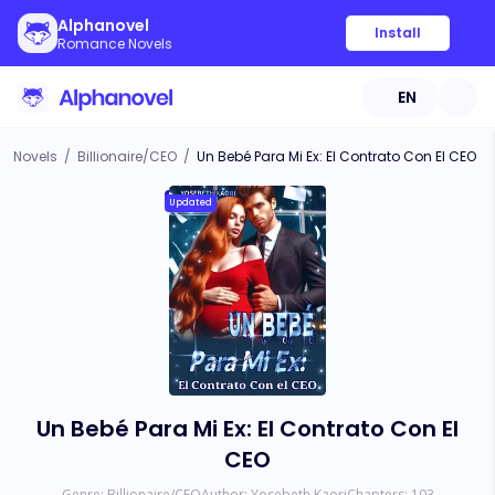
Alphanovel
Install
Romance Novels
EN
Novels
/
Billionaire/CEO
/
Un Bebé Para Mi Ex: El Contrato Con El CEO
Updated
Un Bebé Para Mi Ex: El Contrato Con El
CEO
Genre:
Billionaire/CEO
Author:
Yosebeth Kaori
Chapters:
103