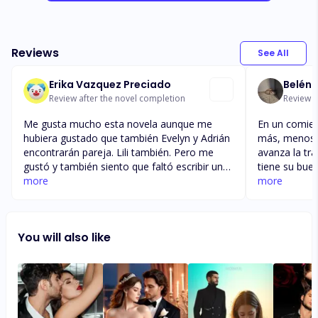
Reviews
See All
Erika Vazquez Preciado
Belén 
Review after the novel completion
Review a
Me gusta mucho esta novela aunque me
En un comien
hubiera gustado que también Evelyn y Adrián
más, menos, 
encontrarán pareja. Lili también. Pero me
avanza la tr
gustó y también siento que faltó escribir un
tiene su bue
poco acerca de la carta que le escribió
more
con facilidad
more
Isabella a Franklin. Me quedé con esa duda.
fastidiosa, 
Me gusta l qfor.q en qué siempre hablan de
sus intrigas,
esa hermosa pelirroja yesos hermoso ojos
unos desenla
You will also like
verdes. Me los imaginaba en mi mente y su
una sensació
cabellera roja y todo lonuqe describen en l
, cómo que n
anocela. Es como una película en mi mente
aunque fuese
jejeje eso me gusta mucho
personajes,