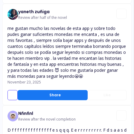
yaneth zuñiga
Review after half of the novel
me gustan mucho las novelas de esta app y sobre todo
pudes ganar suficientes monedas me encanta , es una de
mis favoritas , siempre solía bajar apps y después de unos
cuantos capítulos leídos siempre terminaba borrando porque
después solo se podía seguir leyendo si compras monedas o
te hacen miembro vip . la verdad me encantan las historias
de fantasía y en esta app encuentras historias muy buenas ,
y para todas las edades 😈 solo me gustaría poder ganar
más monedas para seguir leyendo😬😬
November 23, 2025
Share
Like
Nñnñnl
Review after the novel completion
D f f f f f f f f f f f f f f f e s q q q. E e r r r r r r r r r. F d s a a s d