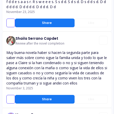
f d d e s a a s r. R s w e e e s. S s d d. S d s d. D s d d s d. D d
d d d d. D d d d d. D d d d. D d
November 23, 2025
Share
Like
Shaila Serrano Capdet
Review after the novel completion
Muy buena novela haber si hacen la segunda parte para
saber más sobre como sigue la familia unida y todo lo que le
pase a Claire si la han condenado o no y si siguen teniendo
alguna conexión con la mafia o como sigue la vida de ellos si
siguen casados o no y como seguiría la vida de casados de
los dos y como crecía la niña y como viven los tres con la
compañía truman y si sigue andei con ellos
November 3, 2025
Share
Like