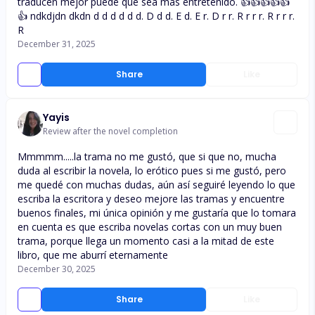
traducen mejor puede que sea más entretenido. 👍👍👍👍👍
👍 ndkdjdn dkdn d d d d d d. D d d. E d. E r. D r r. R r r r. R r r r.
R
December 31, 2025
Share
Like
Yayis
Review after the novel completion
Mmmmm.....la trama no me gustó, que si que no, mucha
duda al escribir la novela, lo erótico pues si me gustó, pero
me quedé con muchas dudas, aún así seguiré leyendo lo que
escriba la escritora y deseo mejore las tramas y encuentre
buenos finales, mi única opinión y me gustaría que lo tomara
en cuenta es que escriba novelas cortas con un muy buen
trama, porque llega un momento casi a la mitad de este
libro, que me aburrí eternamente
December 30, 2025
Share
Like