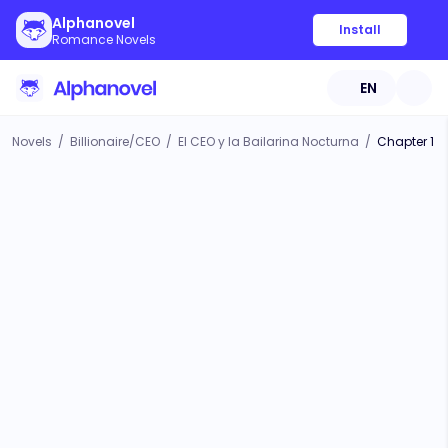
Alphanovel
Install
Romance Novels
EN
Novels
/
Billionaire/CEO
/
El CEO y la Bailarina Nocturna
/
Chapter 1