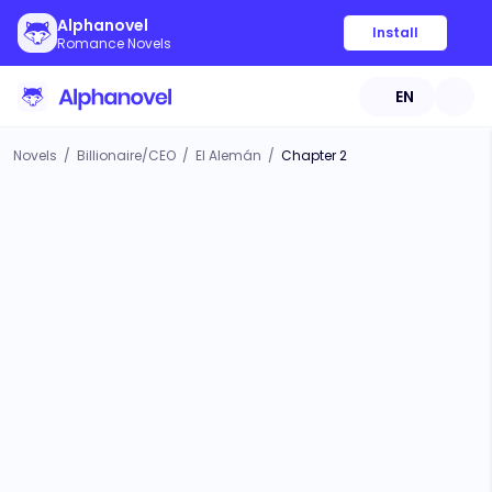
Alphanovel
Install
Romance Novels
EN
Novels
/
Billionaire/CEO
/
El Alemán
/
Chapter 2