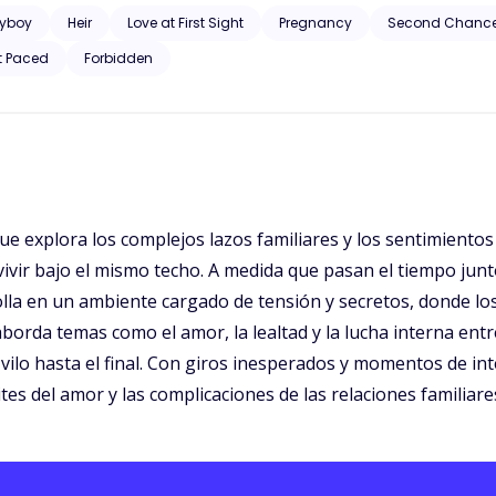
ayboy
Heir
Love at First Sight
Pregnancy
Second Chanc
t Paced
Forbidden
 explora los complejos lazos familiares y los sentimientos p
onvivir bajo el mismo techo. A medida que pasan el tiempo ju
rolla en un ambiente cargado de tensión y secretos, donde l
aborda temas como el amor, la lealtad y la lucha interna entr
 vilo hasta el final. Con giros inesperados y momentos de 
ites del amor y las complicaciones de las relaciones familiare