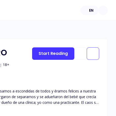
EN
RO
Start Reading
g:
18
+
asamos a escondidas de todos y éramos felices a nuestra
rgaron de separarnos y se adueñaron del bebé que crecía
 dueño de una clínica; yo como una practicante. El caos se
do se vuelve a derrumbar. ¿Qué estás dispuesta a hacer
 recuperar a tu hijo?