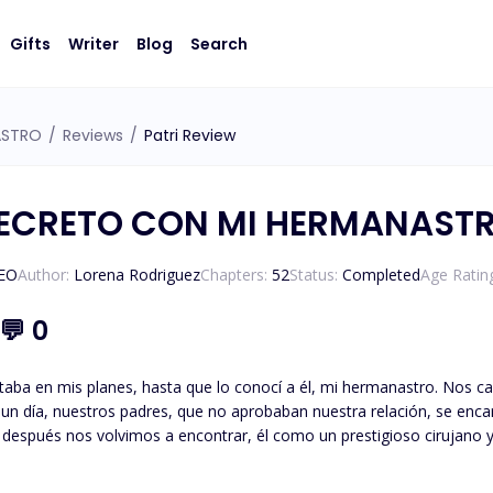
Gifts
Writer
Blog
Search
ASTRO
/
Reviews
/
Patri Review
ECRETO CON MI HERMANAST
CEO
Author:
Lorena Rodriguez
Chapters:
52
Status:
Completed
Age Ratin
💬
0
ba en mis planes, hasta que lo conocí a él, mi hermanastro. Nos c
un día, nuestros padres, que no aprobaban nuestra relación, se enca
 después nos volvimos a encontrar, él como un prestigioso cirujano y
onfieso que tenemos un hijo, pero su nueva pareja aparece y mi mun
e amas está lleno de odio hacia ti y se niega a brindar su ayuda para