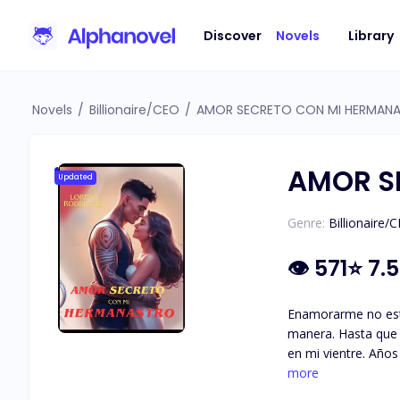
Discover
Novels
Library
Novels
/
Billionaire/CEO
/
AMOR SECRETO CON MI HERMAN
AMOR S
Updated
Genre:
Billionaire/
👁
571
⭐
7.5
Enamorarme no esta
manera. Hasta que 
en mi vientre. Años
desata cuando le c
more
cuando el hombre qu