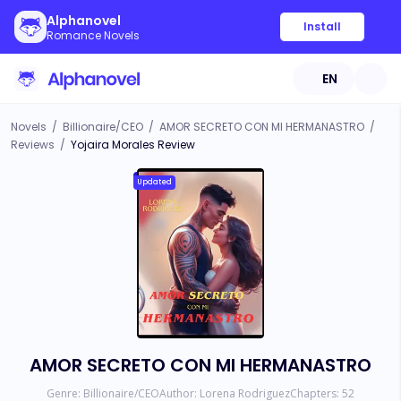
Alphanovel
Install
Romance Novels
EN
Novels
/
Billionaire/CEO
/
AMOR SECRETO CON MI HERMANASTRO
/
Reviews
/
Yojaira Morales Review
Updated
AMOR SECRETO CON MI HERMANASTRO
Genre:
Billionaire/CEO
Author:
Lorena Rodriguez
Chapters:
52