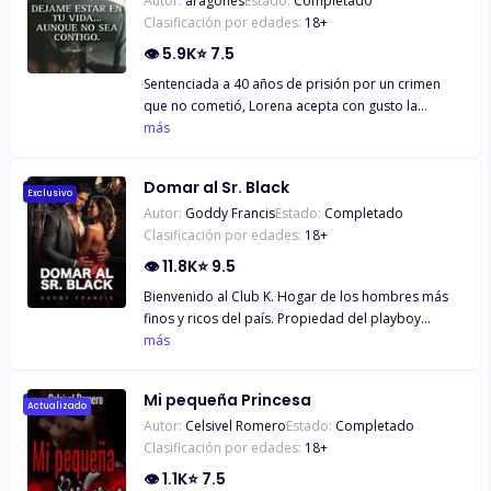
Autor:
aragones
Estado:
Completado
Clasificación por edades:
18
+
👁
5.9K
⭐
7.5
Sentenciada a 40 años de prisión por un crimen
que no cometió, Lorena acepta con gusto la
condena, ella quiere poner a salvó a su padre y a
más
su abuelo enfermo, pero todo se complica cuando
la dejan en libertad antes de tiempo. pero no todo
Domar al Sr. Black
será felicidad, tal vez la libertad es más dura y
Exclusivo
Autor:
Goddy Francis
Estado:
Completado
dolorosa que estar dentro de una prisión.
Clasificación por edades:
18
+
👁
11.8K
⭐
9.5
Bienvenido al Club K. Hogar de los hombres más
finos y ricos del país. Propiedad del playboy
multimillonario, Killian Black. El soltero guapo,
más
engreído y dominante con una reputación de
mierda. Él tiene una regla simple: Nunca mezcles el
Mi pequeña Princesa
trabajo con el placer. Naomi Alderson, nacida y
Actualizado
Autor:
Celsivel Romero
Estado:
Completado
criada en el seno de una familia que trabaja duro
Clasificación por edades:
18
+
para conseguir lo que tiene, desprecia a los
hombres privilegiados, en especial a Killian Black,
👁
1.1K
⭐
7.5