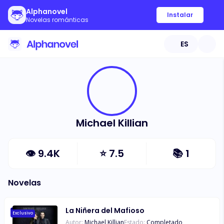
Alphanovel
Instalar
Novelas románticas
ES
Michael Killian
👁
9.4K
⭐
7.5
📚
1
Novelas
La Niñera del Mafioso
Exclusivo
Autor:
Michael Killian
Estado:
Completado