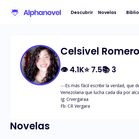
Descubrir
Novelas
Bibli
Celsivel Romer
👁
4.1K
⭐
7.5
📚
3
---Es más fácil escribir la verdad, que de
Venezolana que lucha cada día por alc
Ig: Crvergaraa

Fb: CR Vergara
Novelas