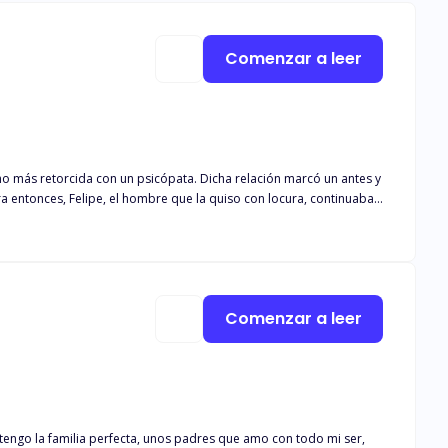
Comenzar a leer
o más retorcida con un psicópata. Dicha relación marcó un antes y
 entonces, Felipe, el hombre que la quiso con locura, continuaba
te, no piensa caer en su juego y darle la oportunidad de joderlo otra
corazón? ¿Aceptará Felipe sus sentimientos a tiempo, o una nueva
Comenzar a leer