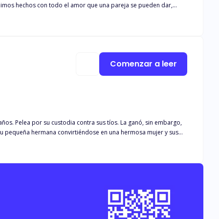
 fuimos hechos con todo el amor que una pareja se pueden dar,
a. El día que al fin tuve esa mirada, mi corazón golpeó de una
 dagas a mi corazón y, aun dos años después, no logro olvidar,
omo sus palabras me hicieron entrar en depresión, también me
Comenzar a leer
os. Pelea por su custodia contra sus tíos. La ganó, sin embargo,
su pequeña hermana convirtiéndose en una hermosa mujer y sus
e tenía junto a ella. Sin saber que la daña en el proceso, también
es más fuerte, de lo que ellos pensaban.