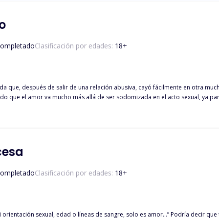
o
ompletado
Clasificación por edades:
18
+
 que, después de salir de una relación abusiva, cayó fácilmente en otra much
o que el amor va mucho más allá de ser sodomizada en el acto sexual, ya para
otra vez. Sin embargo, él se la pondría difícil, está herido y su corazón renuen
harto y su CORAZÓN BLINDADO. ¿Logrará Samantha conquistar de nuevo su frío 
cesa
ompletado
Clasificación por edades:
18
+
íneas de sangre, solo es amor...” Podría decir que tengo la familia perfecta, unos padres que amo con todo mi ser,