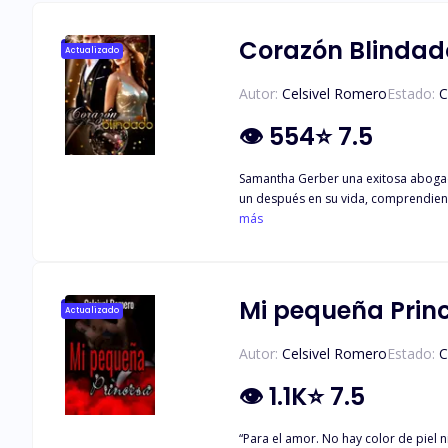
Corazón Blindad
Actualizado
Autor:
Celsivel Romero
Estado:
C
👁
554
⭐
7.5
Samantha Gerber una exitosa abogada
un después en su vida, comprendiend
con su vida y ella deseaba ser parte 
más
vez con sus palabras, porque está 
ficha pondrá todo en juego?
Mi pequeña Prin
Actualizado
Autor:
Celsivel Romero
Estado:
C
👁
1.1K
⭐
7.5
“Para el amor. No hay color de piel ni orientación sexual, edad o l