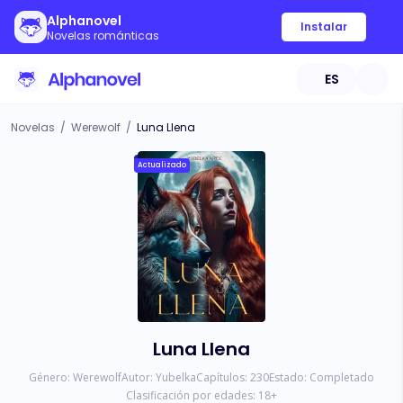
Alphanovel
Instalar
Novelas románticas
ES
Novelas
/
Werewolf
/
Luna Llena
Actualizado
Luna Llena
Género:
Werewolf
Autor:
Yubelka
Capítulos:
230
Estado:
Completado
Clasificación por edades:
18
+