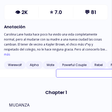
👁
2K
⭐
7.0
💬
81
Anotación
Carolina Lane hasta hace poco ha vivido una vida completamente
normal, pero al mudarse con su madre a una nueva ciudad las cosas
cambian. El tener de vecino a Kayler Brown, el chico más s*xy y
respetado del colegio, no le hace ninguna gracia. Pero al conocerlo bien
se da cuenta poco a poco que él no es igual que todos, tiene algo raro y
más
oculto que por su cabeza jamás pasó la idea de que fuera un hombre
lobo.
Werewolf
Alpha
Mate
Powerful Couple
Rebel
Chapter 1
MUDANZA