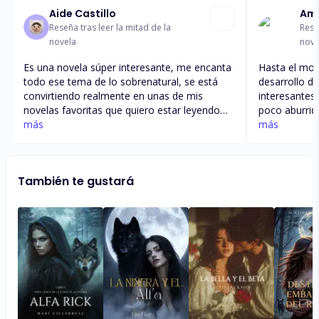
Aide Castillo
Ama
Reseña tras leer la mitad de la
Rese
novela
nove
Es una novela súper interesante, me encanta
Hasta el mo
todo ese tema de lo sobrenatural, se está
desarrollo de
convirtiendo realmente en unas de mis
interesantes,
novelas favoritas que quiero estar leyendo
poco aburrid
todo el día, el personaje de Carol es súper
más
dilatar los 
más
genial, me encanta que no se deja de nada ni
temas, pero 
de nadie y apesar de sus miedos, sabe
chico con ca
enfrentarlos, espero que la conviertan en una
cambiar por 
También te gustará
de ellos para que pueda entender a su mate,
a su amada lo
pero pobre Connor, su amor por ella es
hecho arries
imposible aunque siento que nos dara una
entienda y lo
sorpresa de traición
interesante 
en los distin
Indicando q 