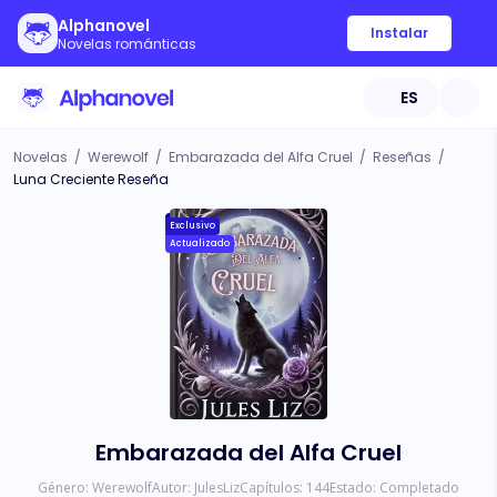
Alphanovel
Instalar
Novelas románticas
ES
Novelas
/
Werewolf
/
Embarazada del Alfa Cruel
/
Reseñas
/
Luna Creciente Reseña
Exclusivo
Actualizado
Embarazada del Alfa Cruel
Género:
Werewolf
Autor:
JulesLiz
Capítulos:
144
Estado:
Completado