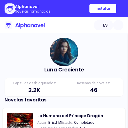
Alphanovel
Instalar
Novelas románticas
ES
Luna Creciente
Capítulos desbloqueados:
Reseñas de novelas:
2.2K
46
Novelas favoritas
La Humana del Príncipe Dragón
Autor:
Brisd_M
Estado:
Completado