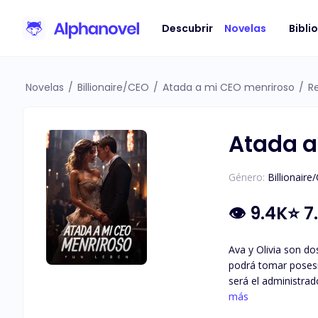
Descubrir
Novelas
Bibli
Novelas
/
Billionaire/CEO
/
Atada a mi CEO menriroso
/
R
Atada a
Género:
Billionaire
👁
9.4K
⭐
7
Ava y Olivia son do
podrá tomar posesi
será el administrad
de la infancia que 
más
boda lo consiguió e