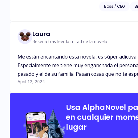
anciana paseaba su 
Boss / CEO
Bi
estaba atravesando 
Dante es un hombre
pide que se case co
condición de hacer
Laura
divorcia». ¿Qué ha
Reseña tras leer la mitad de la novela
Me están encantando esta novela, es súper adictiva y
Especialmente me tiene muy enganchada el personaje
pasado y el de su familia. Pasan cosas que no te esp
April 12, 2024
Usa AlphaNovel p
en cualquier mome
lugar