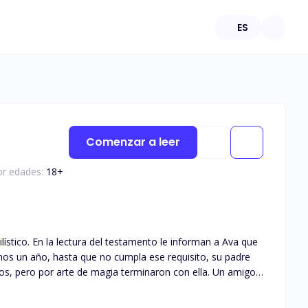
ES
Comenzar a leer
or edades:
18
+
stico. En la lectura del testamento le informan a Ava que
s un año, hasta que no cumpla ese requisito, su padre
vios, pero por arte de magia terminaron con ella. Un amigo
cidieron casarse. Para su desgracia, dos días antes de la
as calles sin rumbo hasta que llegó a una plaza. Una