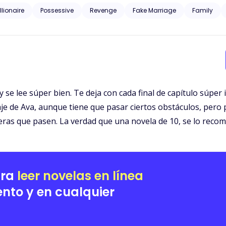
perro por el parque al ver a la hermosa joven con la mirada perdida, 
llionaire
Possessive
Revenge
Fake Marriage
Family
y para salir de ese infierno solo necesitaba un hombre para casarse
 desconfiado, arrogante y ambicioso, en la sociedad lo catalogan co
n una jovencita que necesita su ayuda, la primera respuesta es «NO», 
se pasar por pobre e incluir una cláusula en el contrato de matrimon
rá Ava cuando se entere con quien se casó?, o ¿Ava podrá suavizar e
 se lee súper bien. Te deja con cada final de capítulo súper
 de Ava, aunque tiene que pasar ciertos obstáculos, pero 
eras que pasen. La verdad que una novela de 10, se lo recom
ara
leer novelas en línea
nto y en cualquier