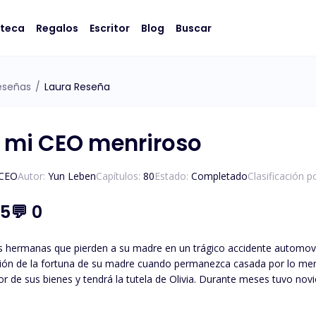
oteca
Regalos
Escritor
Blog
Buscar
eseñas
/
Laura Reseña
 mi CEO menriroso
/CEO
Autor:
Yun Leben
Capítulos:
80
Estado:
Completado
Clasificación p
.5
💬
0
s hermanas que pierden a su madre en un trágico accidente automovilí
ón de la fortuna de su madre cuando permanezca casada por lo meno
or de sus bienes y tendrá la tutela de Olivia. Durante meses tuvo no
estaba enamorado de ella accedió ser su novio a escondidas, luego de
n la cama con su hermanastra, salió corriendo del lugar, caminó vari