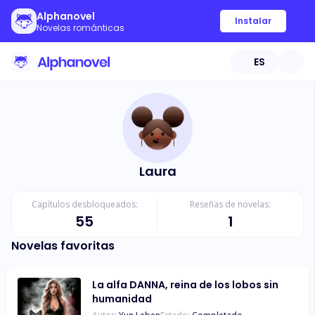
Alphanovel
Instalar
Novelas románticas
ES
Laura
Capítulos desbloqueados:
Reseñas de novelas:
55
1
Novelas favoritas
La alfa DANNA, reina de los lobos sin
humanidad