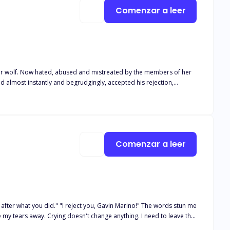
 rigavano il viso mentre gli dicevo: «Grazie di tutto e addio...»
Comenzar a leer
Comenzar a leer
n Marino!" The words stun me
ipe my tears away. Crying doesn't change anything. I need to leave this