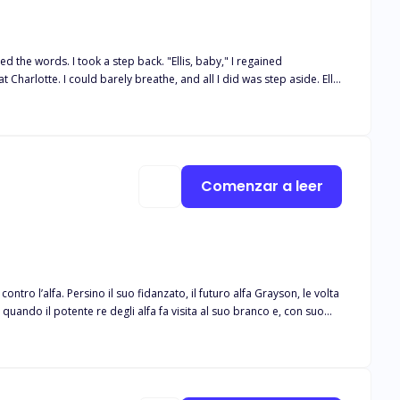
hat she works in his company.
Comenzar a leer
ro l’alfa. Persino il suo fidanzato, il futuro alfa Grayson, le volta
i quando il potente re degli alfa fa visita al suo branco e, con suo
spettava di trovare una Luna, ma accetta la situazione e punisce chi
 un altro uomo sostiene di amarla e di essere disposto a combattere
 la tua pietà, Adira, voglio il tuo amore... Ti prego», era vulnerabile,
 voluto poter alleviare il suo dolore. «Ti amo», disse con voce