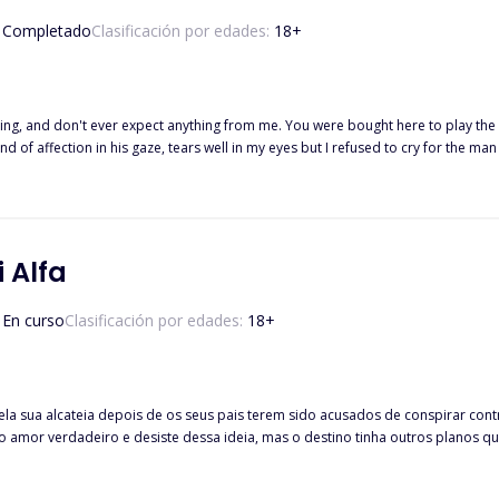
Completado
Clasificación por edades:
18
+
ing, and don't ever expect anything from me. You were bought here to play the 
nd of affection in his gaze, tears well in my eyes but I refused to cry for the 
s I looked at the doctor, she was happy that the pack would have an heir, but I
ran and ran but it wasn't far enough for the mighty alpha.
 Alfa
En curso
Clasificación por edades:
18
+
la sua alcateia depois de os seus pais terem sido acusados de conspirar contra o
 amor verdadeiro e desiste dessa ideia, mas o destino tinha outros planos quan
mpanheira. O rei Wyatt McMillian é poderoso, bonito e perigoso; não esperava 
redos e problemas que irão pôr à prova esta nova relação e, agora, outro ho