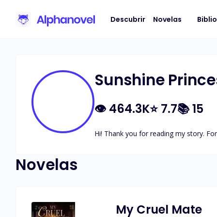
Descubrir
Novelas
Bibli
Sunshine Prince
👁
464.3K
⭐
7.7
📚
15
Hi! Thank you for reading my story. 
Novelas
My Cruel Mate