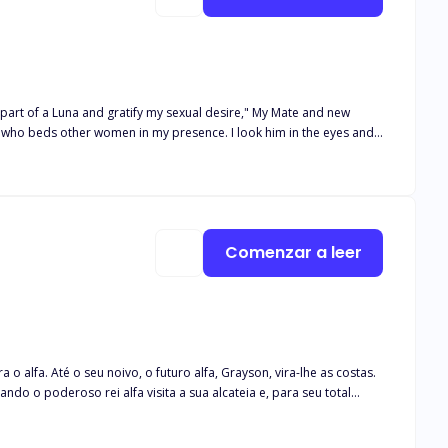
part of a Luna and gratify my sexual desire," My Mate and new
man who beds other women in my presence. I look him in the eyes and
 wasn't, you can't be when you've suffered so much at the hands of
Comenzar a leer
 alfa. Até o seu noivo, o futuro alfa, Grayson, vira-lhe as costas.
do o poderoso rei alfa visita a sua alcateia e, para seu total
encontrar uma Luna, mas aceita-a e castiga aqueles que a
mem afirma amá-la e está disposto a lutar por ela. É uma batalha