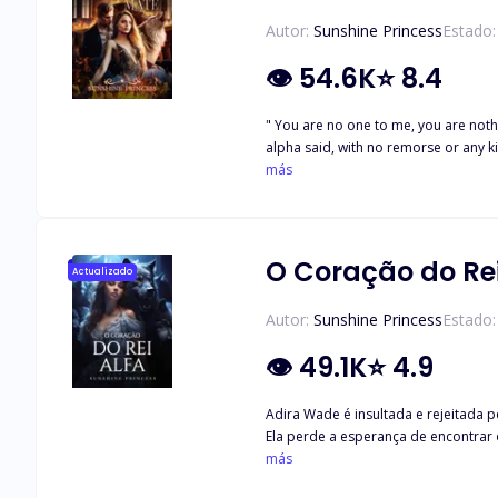
Autor:
Sunshine Princess
Estado:
👁
54.6K
⭐
8.4
" You are no one to me, you are noth
alpha said, with no remorse or any ki
answer; " Yes," " No," He growls " Yes, Alpha," I repeat and he walks past me, once he's out of my sight, my legs give up just as tears roll down my cheeks. ... " You're pregnant, Luna,
más
congratulations," My world stopped a
your fated mate. I ran, I 
O Coração do Rei
Actualizado
Autor:
Sunshine Princess
Estado:
👁
49.1K
⭐
4.9
Adira Wade é insultada e rejeitada pe
Ela perde a esperança de encontrar o
espanto, declara que ela é a sua co
más
magoaram. No entanto, Wyatt tem seg