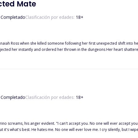
 mani e appoggiai la testa contro di lui. Eravamo vicini, così vicini. Le lacrime mi
cted Mate
iù
Completado
Clasificación por edades:
18
+
red her thrown in the dungeons Her heart shattered almost instantly and begrudgingly, accepted his rejection,
 take pity on her and revealed her second chance mate as non other than
o men fighting for attention and desperate to win her heart and acceptance, her life becomes
Completado
Clasificación por edades:
18
+
is anger evident. "I can't accept you. No one will ever accept you after what you did." "I reject you, Gavi
t it's what's best. He hates me. No one will ever love me. I cry silently, but I w
house