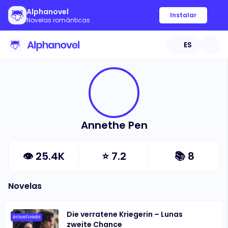
Alphanovel
Instalar
Novelas románticas
ES
Annethe Pen
👁
25.4K
⭐
7.2
📚
8
Novelas
Die verratene Kriegerin – Lunas
Actualizado
zweite Chance