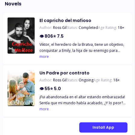
Novels
El capricho del mafioso
Author:
Ross Gil
Status:
Completed
Age Rating:
18
+
👁
806
⭐
7.5
Viktor, el heredero de la Bratva, tiene un objetivo,
conquistar a Emily, la hija de su enemigo para
acabar con ellos, pero lo que no sabía es que su
more
corazón arrogante, duro y organizado, se sintiera
cada vez más atraído por el corazon indomable y
Un Padre por contrato
loco de ella. Ambos estando juntos, no podrán
Author:
Ross Gil
Status:
Ongoing
Age Rating:
18
+
detener la gran atracción, pero ¿Los secretos los
separaran? ¿O podrán permanecer juntos?
👁
55
⭐
5.0
¡Fui abandonada en el altar estando embarazada!
Sentía que mi mundo había acabado, ¿Y lo peor?
Fui traicionada por mi mejor amiga. Quería
more
desaparecer, pero mi vida tenía que seguir
adelante. Decidí comenzar a trabajar de nuevo,
para salir adelante con mi hija, pero no contaba
Install App
con el s*xy, pero arrogante jefe que me tocó. Lo