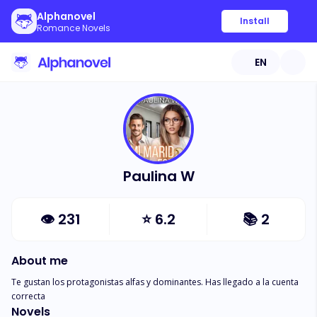
Alphanovel
Install
Romance Novels
EN
Paulina W
👁
231
⭐
6.2
📚
2
About me
Te gustan los protagonistas alfas y dominantes. Has llegado a la cuenta 
correcta
Novels