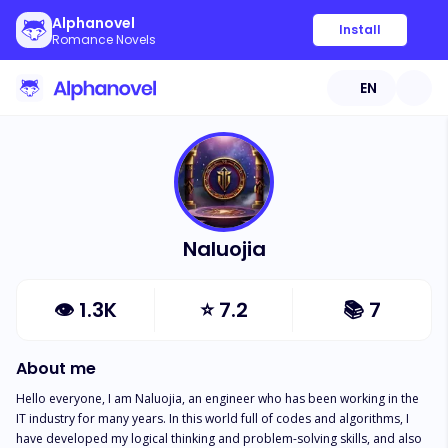
Alphanovel
Install
Romance Novels
EN
Naluojia
👁
1.3K
⭐
7.2
📚
7
About me
Hello everyone, I am Naluojia, an engineer who has been working in the 
IT industry for many years. In this world full of codes and algorithms, I 
have developed my logical thinking and problem-solving skills, and also 