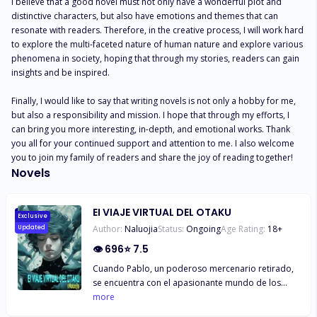
I believe that a good novel must not only have a wonderful plot and 
distinctive characters, but also have emotions and themes that can 
resonate with readers. Therefore, in the creative process, I will work hard 
to explore the multi-faceted nature of human nature and explore various 
phenomena in society, hoping that through my stories, readers can gain 
insights and be inspired.

Finally, I would like to say that writing novels is not only a hobby for me, 
but also a responsibility and mission. I hope that through my efforts, I 
can bring you more interesting, in-depth, and emotional works. Thank 
you all for your continued support and attention to me. I also welcome 
you to join my family of readers and share the joy of reading together!
Novels
EI VIAJE VIRTUAL DEL OTAKU
Exclusive
Author:
Naluojia
Status:
Ongoing
Age Rating:
18
+
Updated
👁
696
⭐
7.5
Cuando Pablo, un poderoso mercenario retirado,
se encuentra con el apasionante mundo de los
juegos virtuales, su vida da un vuelco. Desde un
more
solitario propietario de una villa hasta un asesino