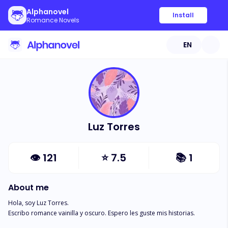
Alphanovel
Install
Romance Novels
EN
Luz Torres
👁
121
⭐
7.5
📚
1
About me
Hola, soy Luz Torres. 

Escribo romance vainilla y oscuro. Espero les guste mis historias. 
