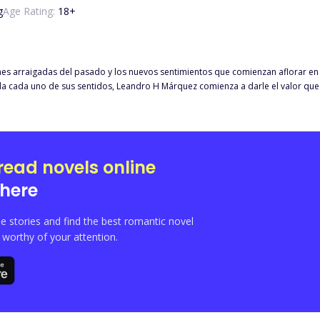
g
Age Rating:
18
+
 del pasado y los nuevos sentimientos que comienzan aflorar en ella. ¿Pueden dos sentimientos batallar dentro de u
logrará permanecer para siempre en el corazón de la aclamada chica.
read novels online
here
e stories and find the best romantic novel
orthy of your attention.