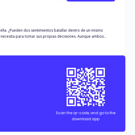
n mismo
Scan the qr-code, and go to the
download app