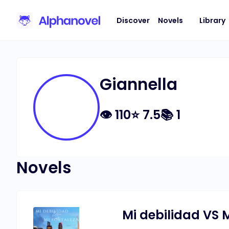
Discover
Novels
Library
Giannella
👁
110
⭐
7.5
📚
1
Novels
Mi debilidad VS M