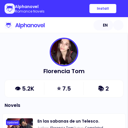
Alphanovel
Install
Romance Novels
EN
Florencia Tom
👁
5.2K
⭐
7.5
📚
2
Novels
En las sabanas de un Telesco.
Updated
Author:
Florencia Tom
Status:
Completed