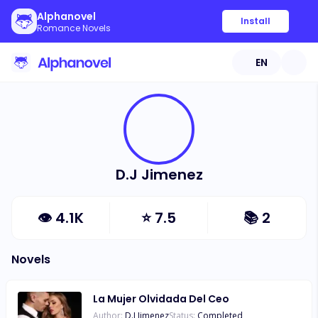
Alphanovel
Install
Romance Novels
EN
D.J Jimenez
👁
4.1K
⭐
7.5
📚
2
Novels
La Mujer Olvidada Del Ceo
Author:
D.J Jimenez
Status:
Completed