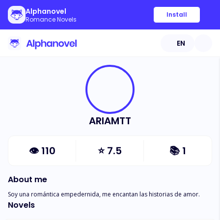
Alphanovel
Install
Romance Novels
EN
ARIAMTT
👁
110
⭐
7.5
📚
1
About me
Soy una romántica empedernida, me encantan las historias de amor.
Novels