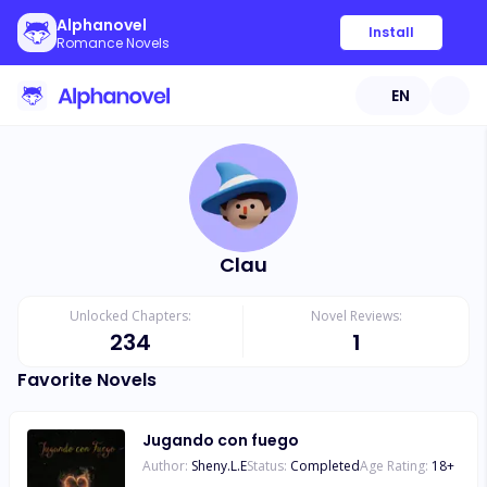
Alphanovel
Install
Romance Novels
EN
Clau
Unlocked Chapters:
Novel Reviews:
234
1
Favorite Novels
Jugando con fuego
Author:
Sheny.L.E
Status:
Completed
Age Rating:
18
+