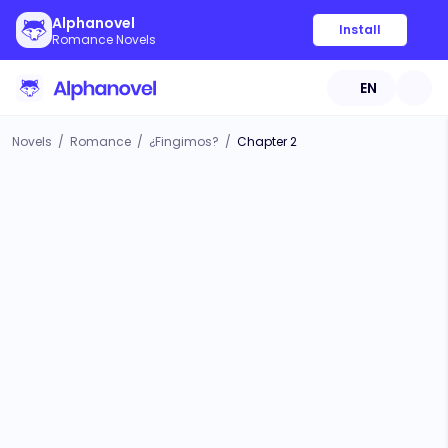
Alphanovel
Install
Romance Novels
EN
Novels
/
Romance
/
¿Fingimos?
/
Chapter 2