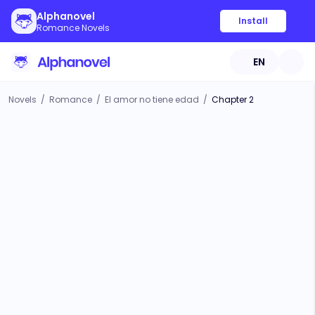
Alphanovel
Install
Romance Novels
EN
Novels
/
Romance
/
El amor no tiene edad
/
Chapter 2