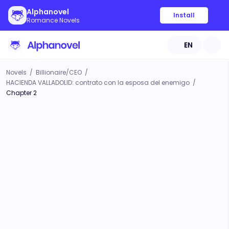
Alphanovel
Install
Romance Novels
EN
Novels
/
Billionaire/CEO
/
HACIENDA VALLADOLID: contrato con la esposa del enemigo
/
Chapter 2