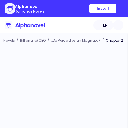
Alphanovel
Install
Romance Novels
EN
Novels
/
Billionaire/CEO
/
¿De Verdad es un Magnata?
/
Chapter 2