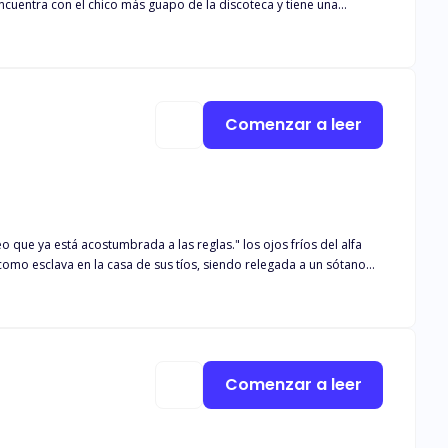
encuentra con el chico más guapo de la discoteca y tiene una
a encontrarse con él el fin de semana siguiente mientras sale con
cerla suya, pero Leo también. ¿Cómo se las arreglarán estos
 dos nuevos hombres, además de sus estudios universitarios y su
Comenzar a leer
o que ya está acostumbrada a las reglas." los ojos fríos del alfa
 en la cual se le prohíbe estudiar y vivir literalmente. La vida
 manada, se cruza en su camino. Desde entonces, no ha podido
 comprada y llevada por el misterioso alfa, descubre un mundo que
 en un universo lleno de revelaciones impactantes.
Comenzar a leer