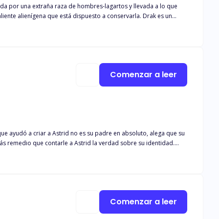
 alienígena que está dispuesto a conservarla. Drak es un
 Es decir, hasta que ve a la pequeña mujer humana y él estará más
Comenzar a leer
que ayudó a criar a Astrid no es su padre en absoluto, alega que su
ás remedio que contarle a Astrid la verdad sobre su identidad.
or la muerte de su madre. Astrid ignoraba por completo su herencia
Comenzar a leer