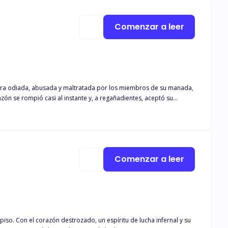
Comenzar a leer
ón se rompió casi al instante y, a regañadientes, aceptó su
o pareció apiadarse de ella y le reveló que su pareja de segunda
jarla marchar. Con dos hombres luchando por llamar su atención y
 conspiraciones y lucha por descubrir su verdadero poder, que
s. ¿Podrá Anaiah sobrevivir al mal que se cierne sobre ella y
odo lo que conoce por completo?
Comenzar a leer
piso. Con el corazón destrozado, un espíritu de lucha infernal y su