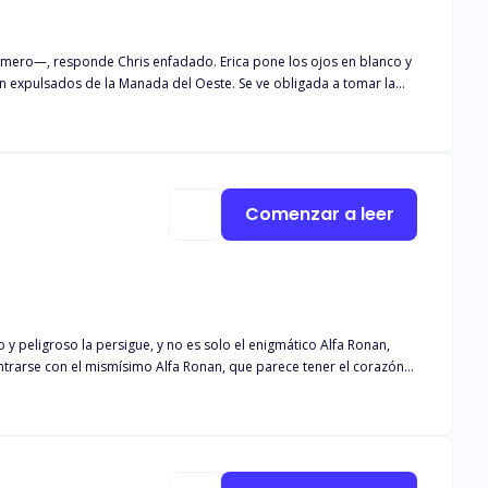
ena a la Manada Norte, Erica es consciente de lo crueles que pueden
ra dentro de la Manada. Avergonzada y atormentada, Erica se
ja. ¿Aceptará el vínculo que le ha otorgado la Diosa de la Luna o
Comenzar a leer
 peligroso la persigue, y no es solo el enigmático Alfa Ronan,
ntrarse con el mismísimo Alfa Ronan, que parece tener el corazón
enfrentarse a su destino o huir de nuevo. En un mundo
oscuros secretos que ambos comparten?