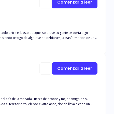
Comenzar a leer
 todo entre el basto bosque, solo que su gente se porta algo
na siendo testigo de algo que no debía ver, la trasformación de un
s que ella se la vivía huyendo de algo igual o más peligroso que los lobos.
Comenzar a leer
a del alfa de la manada Fuerza de bronce y mejor amigo de su
da al territorio zolleb por cuatro años, donde lleva a cabo un
resa al territorio licántropo y se reencuentra con Dylan. Esa