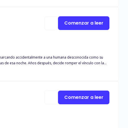
ue la convertiría en su pareja; no obstante, él descubre que Legna
rse. ¿Qué sucederá cuando la naturaleza va en contra del orgullo?
Comenzar a leer
ol, marcando accidentalmente a una humana desconocida como su
cias de esa noche. Años después, decide romper el vínculo con la
en comienza a darse cuenta de que Aria es la humana a quien
ar su destino.
Comenzar a leer