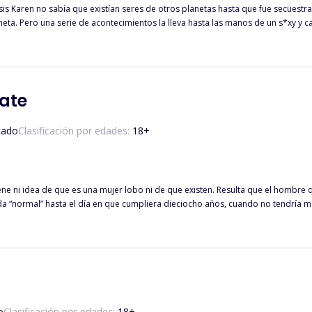
ta. Pero una serie de acontecimientos la lleva hasta las manos de un s*xy y caliente
na sola cosa en mente la liberación de su galaxia de la esclavitud de los Lars.
no también su corazón para siempre. En las manos de ese ser de otro planeta, Karen está a punto de descubrir lo que
r.
ate
tado
Clasificación por edades:
18
+
tiene ni idea de que es una mujer lobo ni de que existen. Resulta que el hombre 
da “normal” hasta el día en que cumpliera dieciocho años, cuando no tendría m
ida de su madre, su padre se vuelve abusivo con ella a lo largo de los años p
ntró en su vida afirmando que ella era su mate.
o
Clasificación por edades:
18
+