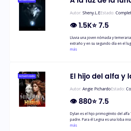
A la luz de la lun
Actualizado
Autor:
Sheny.L.E
Estado:
Comple
👁
1.5K
⭐
7.5
Lluvia una joven nómada y temeraria 
extraño y en su segundo día en el lug
hombre lobo y su pelea con una criatura de la oscuridad. Como el secreto de ellos corre peligro termina secue
más
El hijo del alfa y 
Actualizado
Autor:
Angie Pichardo
Estado:
Co
👁
880
⭐
7.5
Dylan es el hijo primogénito del alf
padre. Para él Legna es una loba ins
entrenamiento intensivo junto al rey 
más