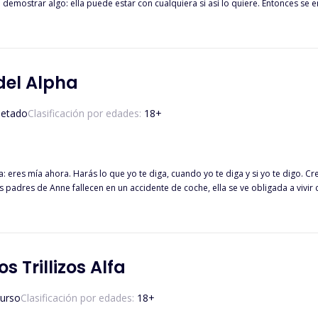
demostrar algo: ella puede estar con cualquiera si así lo quiere. Entonces se 
cido. Pero se convierte en algo más que un rollo de una noche, ya que vuelve 
puesto, ella no conocía la relación entre Leo y Lucas. Lucas está decidido a ha
isma chica? Sigue leyendo para descubrir cómo se las arregla Olive con estos
 mencionar que estos hombres son extremadamente ricos?
del Alpha
etado
Clasificación por edades:
18
+
 eres mía ahora. Harás lo que yo te diga, cuando yo te diga y si yo te digo. Cre
tantes, ella sueña con un futuro diferente, anhelando un alivio para su vida difícil,
arter, el respetado CEO de Portland y conocido como el Alfa más cruel de su
argo, Anne no tiene idea de la existencia del mundo sobrenatural, hasta que es
e los hombres lobo. A medida que surgen secretos apasionantes, se ve inmersa
 Trillizos Alfa
curso
Clasificación por edades:
18
+