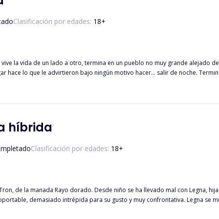
a
tado
Clasificación por edades:
18
+
vive la vida de un lado a otro, termina en un pueblo no muy grande alejado de
ar hace lo que le advirtieron bajo ningún motivo hacer... salir de noche. Termi
strada y castigada, hasta que el líder de la manada encargada de
cuidar el lugar, ordena dejarla vivir pero termina sirviéndoles. Lo que ellos no sabían e
la híbrida
mpletado
Clasificación por edades:
18
+
a Tron, de la manada Rayo dorado. Desde niño se ha llevado mal con Legna, hij
oportable, demasiado intrépida para su gusto y muy confrontativa. Legna se mu
para mejorar sus habilidades. Cumplido el tiempo pautado por su abuelo, ella reg