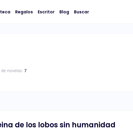
oteca
Regalos
Escritor
Blog
Buscar
 de novelas:
7
eina de los lobos sin humanidad