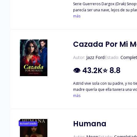
Serie Guerreros Dargox (Drak) Sinopsis Karen no sabía que existían seres de otros planetas hasta que fue secuestrada por una extraña raza de hombres-lagartos y llevada a lo que
parecía ser una nave, lejos de su plane
guerrero del planeta Dargox. Tiene u
más
que dispuesto a luchar para tenerla. No solo quiere su cuerpo si
siempre ha estado buscando. El amo
Cazada Por Mi M
Autor:
Jazz Ford
Estado:
Comple
👁
43.2K
⭐
8.8
Astrid vive sola con su padre, y no 
madre quería que ella tuviera una vi
Tras una tragedia que acabó con la v
más
hasta que un hombre llamado Ryker e
Humana
Actualizado
Autor:
Moon
Estado:
Completad