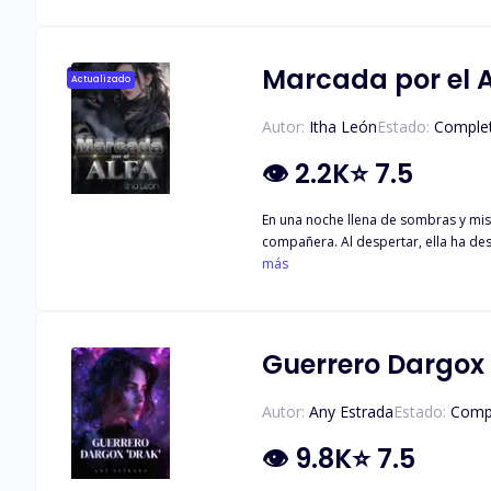
noche, Dylan espera encontrar a su m
es su mate y ella es una criatura su
¿Aceptarán Dylan y Legna el vínculo,
Marcada por el A
Actualizado
Autor:
Itha León
Estado:
Comple
👁
2.2K
⭐
7.5
En una noche llena de sombras y mi
compañera. Al despertar, ella ha des
humana que jamás pudo encontrar, pues anhela formar un lazo con una l
más
cuya belleza y fortaleza despiertan
marcó aquella noche. Atrapado entre
Guerrero Dargox 
Autor:
Any Estrada
Estado:
Comp
👁
9.8K
⭐
7.5