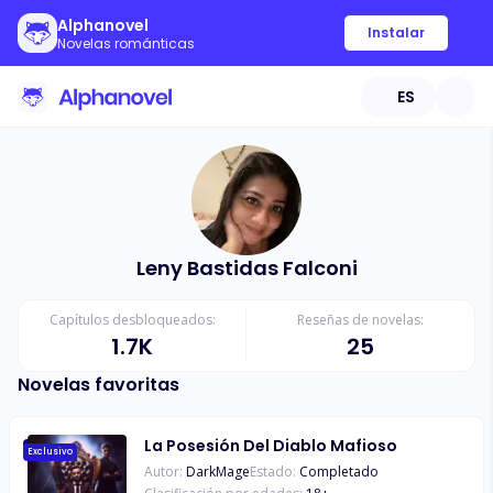
Alphanovel
Instalar
Novelas románticas
ES
Leny Bastidas Falconi
Capítulos desbloqueados:
Reseñas de novelas:
1.7K
25
Novelas favoritas
La Posesión Del Diablo Mafioso
Exclusivo
Autor:
DarkMage
Estado:
Completado