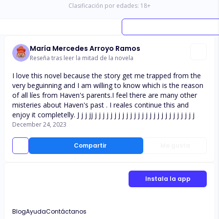
Clasificación por edades:
18
+
María Mercedes Arroyo Ramos
Reseña tras leer la mitad de la novela
I love this novel because the story get me trapped from the
very beguinning and I am willing to know which is the reason
of all líes from Haven's parents.I feel there are many other
misteries about Haven's past . I reales continue this and
enjoy it completelly. J j j jj j j j j j j j j j j j j j j j j j j j j j j j j j j
December 24, 2023
Compartir
Me gusta
Instala la app
Blog
Ayuda
Contáctanos