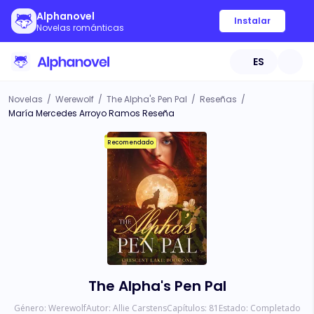
Alphanovel
Instalar
Novelas románticas
ES
Novelas
/
Werewolf
/
The Alpha's Pen Pal
/
Reseñas
/
María Mercedes Arroyo Ramos Reseña
Recomendado
The Alpha's Pen Pal
Género:
Werewolf
Autor:
Allie Carstens
Capítulos:
81
Estado:
Completado