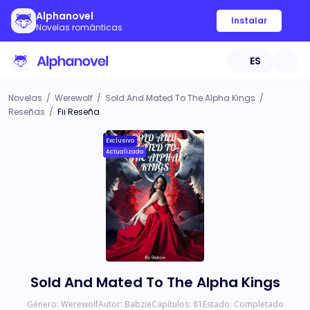
Alphanovel
Instalar
Novelas románticas
ES
Novelas
/
Werewolf
/
Sold And Mated To The Alpha Kings
/
Reseñas
/
Fii Reseña
Exclusivo
Actualizado
Sold And Mated To The Alpha Kings
Género:
Werewolf
Autor:
Babzie
Capítulos:
81
Estado:
Completado