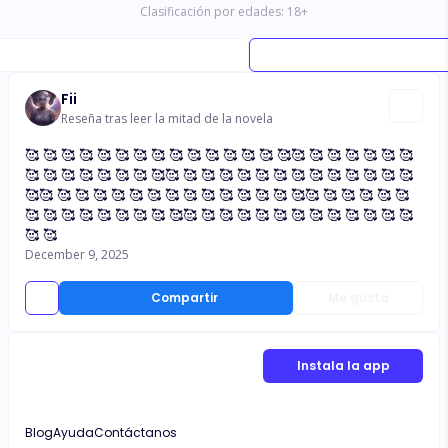
Clasificación por edades:
18
+
Fii
Reseña tras leer la mitad de la novela
🥰 🥰 🥰 🥰 🥰 🥰 🥰 🥰 🥰 🥰 🥰 🥰 🥰 🥰 🥰🥰 🥰 🥰 🥰 🥰 🥰 🥰
🥰 🥰 🥰 🥰 🥰 🥰 🥰 🥰🥰 🥰 🥰 🥰 🥰 🥰 🥰 🥰 🥰 🥰 🥰 🥰 🥰 🥰
🥰🥰 🥰 🥰 🥰 🥰 🥰 🥰 🥰 🥰 🥰 🥰 🥰 🥰 🥰 🥰🥰 🥰 🥰 🥰 🥰 🥰
🥰 🥰 🥰 🥰 🥰 🥰 🥰 🥰 🥰🥰 🥰 🥰 🥰 🥰 🥰 🥰 🥰 🥰 🥰 🥰 🥰 🥰
🥰 🥰
December 9, 2025
Compartir
Me gusta
Instala la app
Blog
Ayuda
Contáctanos