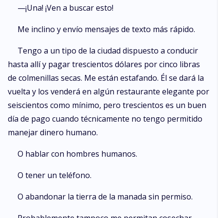
compañera. Nadie puede ser tan obstinado como él. Es inconcebible
—¡Una! ¡Ven a buscar esto!
que una loba lisiada sea su compañera destinada. Él es el alfa de la
manada. Y los alfas no conocen el fracaso.
Me inclino y envío mensajes de texto más rápido.
Tengo a un tipo de la ciudad dispuesto a conducir
hasta allí y pagar trescientos dólares por cinco libras
de colmenillas secas. Me están estafando. Él se dará la
vuelta y los venderá en algún restaurante elegante por
seiscientos como mínimo, pero trescientos es un buen
día de pago cuando técnicamente no tengo permitido
manejar dinero humano.
O hablar con hombres humanos.
O tener un teléfono.
O abandonar la tierra de la manada sin permiso.