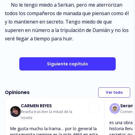
No le tengo miedo a Serkan, pero me aterrorizan
todos los compañeros de manada que piensan como él
y lo mantienen en secreto. Tengo miedo de que
superen en número a la tripulación de Damián y no los
veré llegar a tiempo para huir.
Siguiente capítulo
Opiniones
Ver todo
CARMEN REYES
Serani
Reseña tras leer la mitad de la
Comentar
novela
es una obra 
Me gusta mucho la trama… por lo general la
historia lle
protagonista siempre es la más débil en esta
secretos que