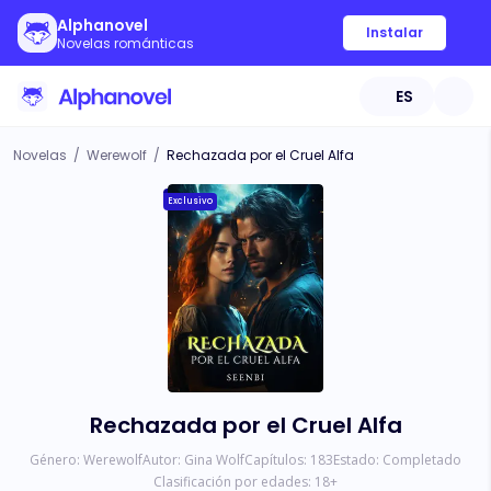
Alphanovel
Instalar
Novelas románticas
ES
Novelas
/
Werewolf
/
Rechazada por el Cruel Alfa
Exclusivo
Rechazada por el Cruel Alfa
Género:
Werewolf
Autor:
Gina Wolf
Capítulos:
183
Estado:
Completado
Clasificación por edades:
18
+