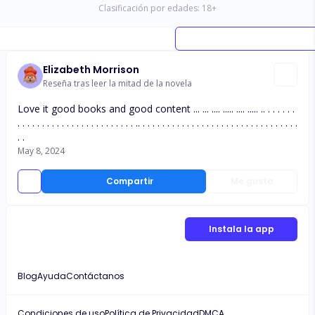
Clasificación por edades:
18
+
Elizabeth Morrison
Reseña tras leer la mitad de la novela
Love it good books and good content ... ... .... ..... .... ..... .. . . . . . .
. . . . . . . . . . . . . . . . . . . . . . . . .. . . . . . . . . . . . . . . . . . . . . . . . . . . . . . . . .
. .
May 8, 2024
Compartir
Me gusta
Instala la app
Blog
Ayuda
Contáctanos
Condiciones de uso
Política de Privacidad
DMCA