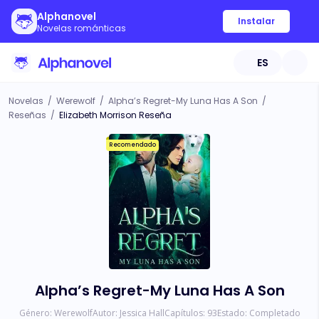
Alphanovel
Instalar
Novelas románticas
ES
Novelas
/
Werewolf
/
Alpha’s Regret-My Luna Has A Son
/
Reseñas
/
Elizabeth Morrison Reseña
Recomendado
Alpha’s Regret-My Luna Has A Son
Género:
Werewolf
Autor:
Jessica Hall
Capítulos:
93
Estado:
Completado