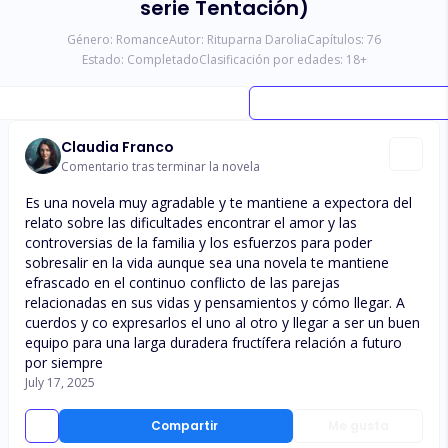
serie Tentación)
Género:
Romance
Autor:
Rituparna Darolia
Capítulos:
76
Estado:
Completado
Clasificación por edades:
18
+
Claudia Franco
Comentario tras terminar la novela
Es una novela muy agradable y te mantiene a expectora del
relato sobre las dificultades encontrar el amor y las
controversias de la familia y los esfuerzos para poder
sobresalir en la vida aunque sea una novela te mantiene
efrascado en el continuo conflicto de las parejas
relacionadas en sus vidas y pensamientos y cómo llegar. A
cuerdos y co expresarlos el uno al otro y llegar a ser un buen
equipo para una larga duradera fructífera relación a futuro
por siempre
July 17, 2025
Compartir
Me gusta