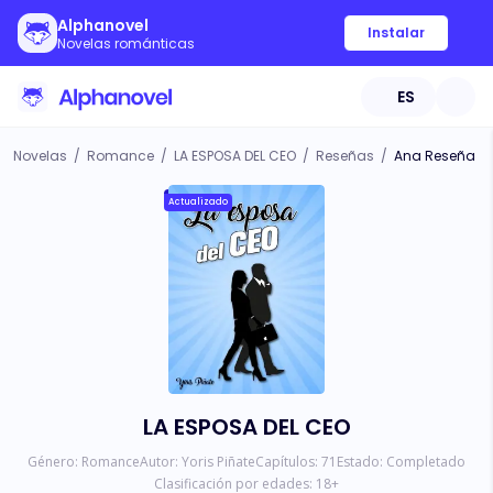
Alphanovel
Instalar
Novelas románticas
ES
Novelas
/
Romance
/
LA ESPOSA DEL CEO
/
Reseñas
/
Ana Reseña
Actualizado
LA ESPOSA DEL CEO
Género:
Romance
Autor:
Yoris Piñate
Capítulos:
71
Estado:
Completado
Clasificación por edades:
18
+