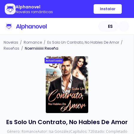
Alphanovel
Instalar
Novelas románticas
ES
Novelas
/
Romance
/
Es Solo Un Contrato, No Hables De Amor
/
Reseñas
/
Noemiiiiiiiii Reseña
Actualizado
Es Solo Un Contrato, No Hables De Amor
Género:
Romance
Autor:
Isa González
Capítulos:
72
Estado:
Completado