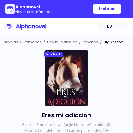
Alphanovel
Instalar
Novelas románticas
ES
Novelas
/
Romance
/
Eres mi adicción
/
Reseñas
/
Lily Reseña
Actualizado
Eres mi adicción
Género:
Romance
Autor:
Angie Pichardo
Capítulos:
62
Estado:
Completado
Clasificación por edades:
18
+