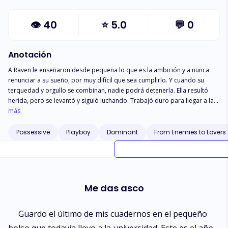
👁
40
⭐
5.0
💬
0
Anotación
A Raven le enseñaron desde pequeña lo que es la ambición y a nunca
renunciar a su sueño, por muy difícil que sea cumplirlo. Y cuando su
terquedad y orgullo se combinan, nadie podrá detenerla. Ella resultó
herida, pero se levantó y siguió luchando. Trabajó duro para llegar a la
facultad de derecho, donde se graduará como abogada. Desde
más
pequeña se destacó por su justicia y orgullo. Sin embargo, cuando
Tristan se fija en ella, las cosas cambian. Tristán no tenía una figura
Possessive
Playboy
Dominant
From Enemies to Lovers
materna bien definida, su madre falleció en un trágico accidente de
tráfico a causa de su padre. Mantuvo distancia de este por lo que iba
mucho a fiestas y es el mayor mujeriego de la universidad.. Quiere
convertirse en fiscal para dar la suerte merecida a los conductores
distraídos que pueden provocar verdaderas tragedias. Sin embargo,
Me das asco
conoce a Raven quien lo rechaza repetidamente, pero no se rinde,
formándose una pequeña obsesión por ella. Una historia diferente al
resto, donde la ambición y el orgullo se encuentran y ambos luchan por
Guardo el último de mis cuadernos en el pequeño
no caer ante el otro