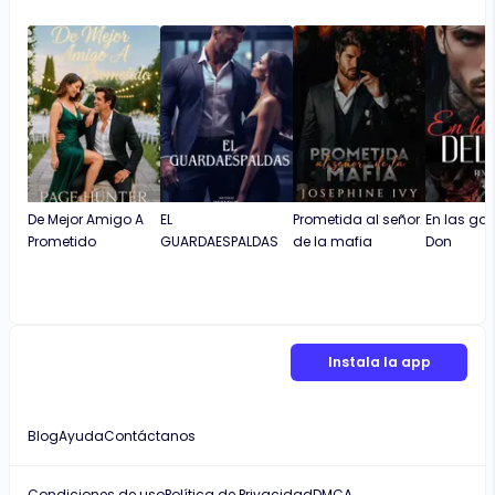
De Mejor Amigo A
EL
Prometida al señor
En las gar
Prometido
GUARDAESPALDAS
de la mafia
Don
Instala la app
Blog
Ayuda
Contáctanos
Condiciones de uso
Política de Privacidad
DMCA