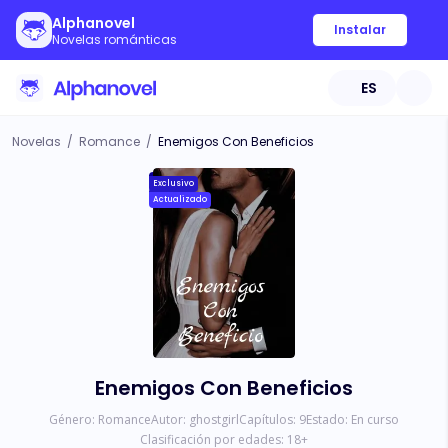
Alphanovel
Instalar
Novelas románticas
ES
Novelas
/
Romance
/
Enemigos Con Beneficios
Exclusivo
Actualizado
Enemigos Con Beneficios
Género:
Romance
Autor:
ghostgirl
Capítulos:
9
Estado:
En curso
Clasificación por edades:
18
+