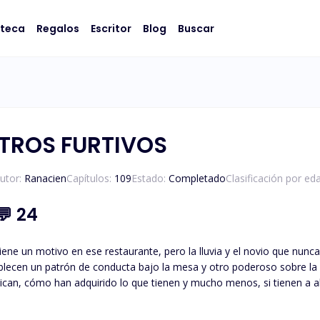
oteca
Regalos
Escritor
Blog
Buscar
TROS FURTIVOS
utor:
Ranacien
Capítulos:
109
Estado:
Completado
Clasificación por ed
💬
24
iene un motivo en ese restaurante, pero la lluvia y el novio que nunc
tablecen un patrón de conducta bajo la mesa y otro poderoso sobre la
ican, cómo han adquirido lo que tienen y mucho menos, si tienen a
lanzan sobre el colchón que la próxima vez, a una hora y bajo una fe
alir mal?