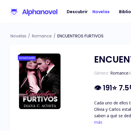
Descubrir
Novelas
Bibli
Novelas
/
Romance
/
ENCUENTROS FURTIVOS
ENCUEN
Actualizado
Género:
Romance
A
👁
191
⭐
7.5
Cada uno de ellos t
Olivia y Carlos es
saben a qué se ded
no se llaman, solo 
más
ellos, ¿qué podría s