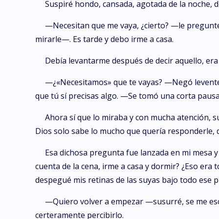
Suspiré hondo, cansada, agotada de la noche, de 
—Necesitan que me vaya, ¿cierto? —le pregunté
mirarle—. Es tarde y debo irme a casa.
Debía levantarme después de decir aquello, era 
—¿«Necesitamos» que te vayas? —Negó levente c
que tú sí precisas algo. —Se tomó una corta paus
Ahora sí que lo miraba y con mucha atención, s
Dios solo sabe lo mucho que quería responderle, d
Esa dichosa pregunta fue lanzada en mi mesa y
cuenta de la cena, irme a casa y dormir? ¿Eso era 
despegué mis retinas de las suyas bajo todo ese p
—Quiero volver a empezar —susurré, se me escap
certeramente percibirlo.