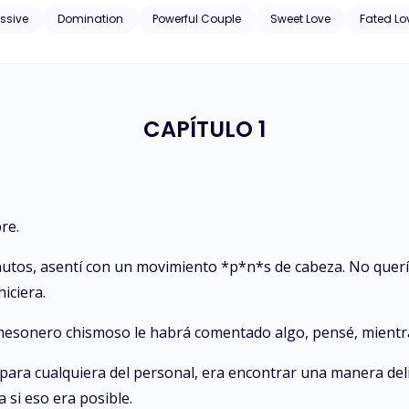
ssive
Domination
Powerful Couple
Sweet Love
Fated Lo
CAPÍTULO 1
re.
os, asentí con un movimiento *p*n*s de cabeza. No quería 
iciera.
sonero chismoso le habrá comentado algo, pensé, mientras él
para cualquiera del personal, era encontrar una manera delic
a si eso era posible.