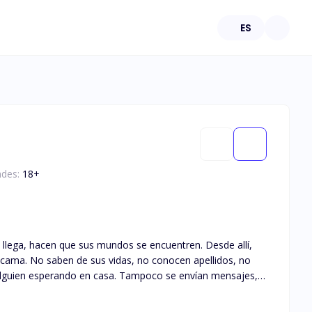
ES
ades:
18
+
a llega, hacen que sus mundos se encuentren. Desde allí,
 cama. No saben de sus vidas, no conocen apellidos, no
 alguien esperando en casa. Tampoco se envían mensajes,
cha, se verán en en el mismo lugar. Todo es perfecto entre