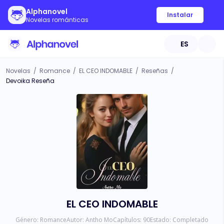
Alphanovel
Instalar
Novelas románticas
ES
Novelas
/
Romance
/
EL CEO INDOMABLE
/
Reseñas
/
Devoika Reseña
EL CEO INDOMABLE
Género:
Romance
Autor:
Antho Mo
Capítulos:
90
Estado:
Completado