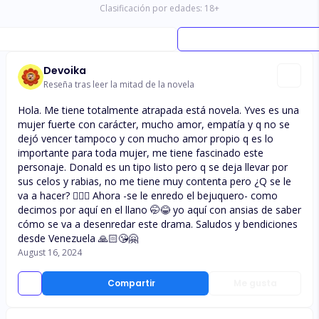
Clasificación por edades:
18
+
Devoika
Reseña tras leer la mitad de la novela
Hola. Me tiene totalmente atrapada está novela. Yves es una
mujer fuerte con carácter, mucho amor, empatía y q no se
dejó vencer tampoco y con mucho amor propio q es lo
importante para toda mujer, me tiene fascinado este
personaje. Donald es un tipo listo pero q se deja llevar por
sus celos y rabias, no me tiene muy contenta pero ¿Q se le
va a hacer? 🤷🏽‍♂️ Ahora -se le enredo el bejuquero- como
decimos por aquí en el llano 🤭😂 yo aquí con ansias de saber
cómo se va a desenredar este drama. Saludos y bendiciones
desde Venezuela 🙏🏻😘🤗
August 16, 2024
Compartir
Me gusta