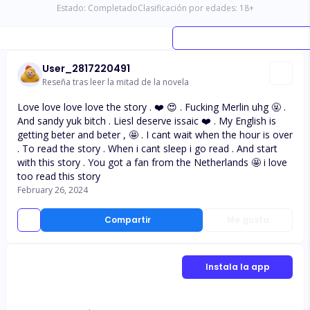
Estado:
Completado
Clasificación por edades:
18
+
User_2817220491
Reseña tras leer la mitad de la novela
Love love love love the story . ❤️ 😍 . Fucking Merlin uhg 🤬 .
And sandy yuk bitch . Liesl deserve issaic ❤️ . My English is
getting beter and beter , 🤩 . I cant wait when the hour is over
. To read the story . When i cant sleep i go read . And start
with this story . You got a fan from the Netherlands 🤩 i love
too read this story
February 26, 2024
Compartir
Me gusta
Instala la app