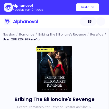
Alphanovel
Instalar
Novelas románticas
ES
Novelas
/
Romance
/
Bribing The Billionaire's Revenge
/
Reseñas
/
User_2817220491 Reseña
Recomendado
Bribing The Billionaire's Revenge
Género:
Romance
Autor:
Tatienne Richard
Capítulos:
80