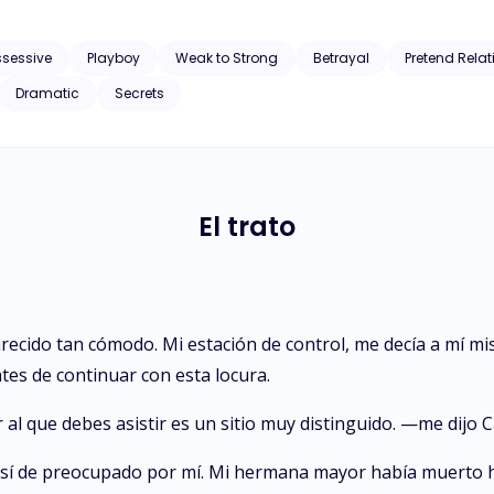
averiguar la verdad... Pero Daemon Racchio tiene otros planes para ell
ssessive
Playboy
Weak to Strong
Betrayal
Pretend Rela
Dramatic
Secrets
El trato
ecido tan cómodo. Mi estación de control, me decía a mí mis
tes de continuar con esta locura.
 al que debes asistir es un sitio muy distinguido. —me dijo 
así de preocupado por mí. Mi hermana mayor había muerto h