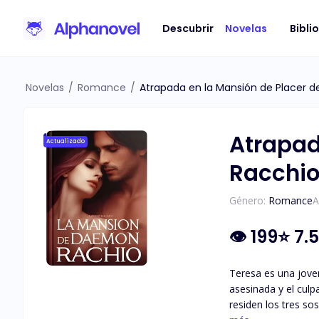
Descubrir
Novelas
Bibli
Novelas
/
Romance
/
Atrapada en la Mansión de Placer 
Atrapad
Actualizado
Racchi
Género:
Romance
A
👁
199
⭐
7.5
Teresa es una jove
asesinada y el culp
residen los tres so