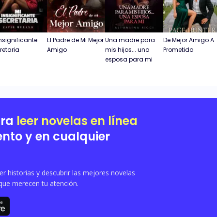
Insignificante
El Padre de Mi Mejor
Una madre para
De Mejor Amigo A
retaria
Amigo
mis hijos... una
Prometido
esposa para mi
ara
leer novelas en línea
nto y en cualquier
 historias y descubrir las mejores novelas
que merecen tu atención.