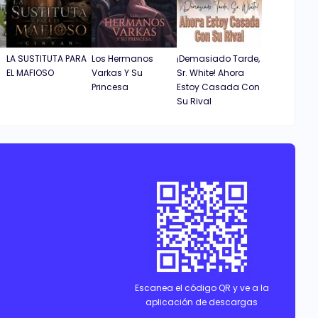
LA SUSTITUTA PARA
Los Hermanos
¡Demasiado Tarde,
EL MAFIOSO
Varkas Y Su
Sr. White! Ahora
Princesa
Estoy Casada Con
Su Rival
Escanea el código QR y ve a la
aplicación de descargas