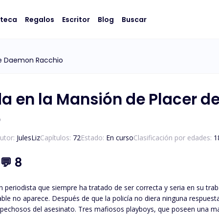
oteca
Regalos
Escritor
Blog
Buscar
de Daemon Racchio
a en la Mansión de Placer 
o
utor:
JulesLiz
Capítulos:
72
Estado:
En curso
Clasificación por edades:
1
💬
8
n periodista que siempre ha tratado de ser correcta y seria en su tr
able no aparece. Después de que la policía no diera ninguna respuesta,
spechosos del asesinato. Tres mafiosos playboys, que poseen una mansi