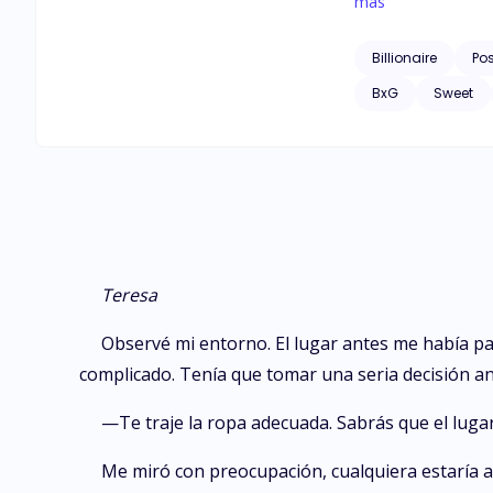
deberá fingir para 
más
Billionaire
Po
BxG
Sweet
Teresa
Observé mi entorno. El lugar antes me había par
complicado. Tenía que tomar una seria decisión an
—Te traje la ropa adecuada. Sabrás que el lugar
Me miró con preocupación, cualquiera estaría 