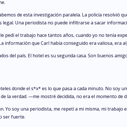
me.
bemos de esta investigación paralela. La policía resolvió qu
 legal. Una periodista no puede infiltrarse a sacar informac
le pedí el trabajo hace tantos años, cuando yo no tenía expe
a información que Carl había conseguido era valiosa, era algo
os del país. El hotel es su segunda casa. Son buenos amigo
les donde el s*x* es lo que pasa a cada minuto. No soy una to
o de la verdad. —me mostré decidida, no era el momento de d
ían. Yo soy una periodista, me repetí a mi misma, mi trabajo
 ser fuerte.