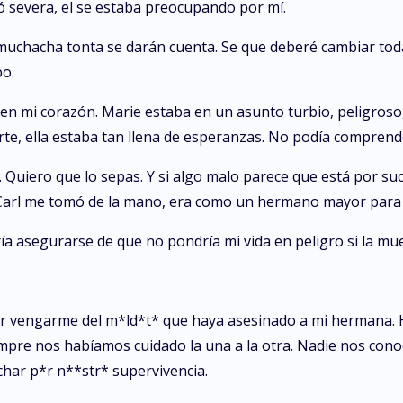
nó severa, el se estaba preocupando por mí.
muchacha tonta se darán cuenta. Se que deberé cambiar toda 
bo.
 en mi corazón. Marie estaba en un asunto turbio, peligroso
, ella estaba tan llena de esperanzas. No podía comprender 
. Quiero que lo sepas. Y si algo malo parece que está por 
—Carl me tomó de la mano, era como un hermano mayor para 
ía asegurarse de que no pondría mi vida en peligro si la muer
por vengarme del m*ld*t* que haya asesinado a mi hermana.
pre nos habíamos cuidado la una a la otra. Nadie nos conoc
char p*r n**str* supervivencia.