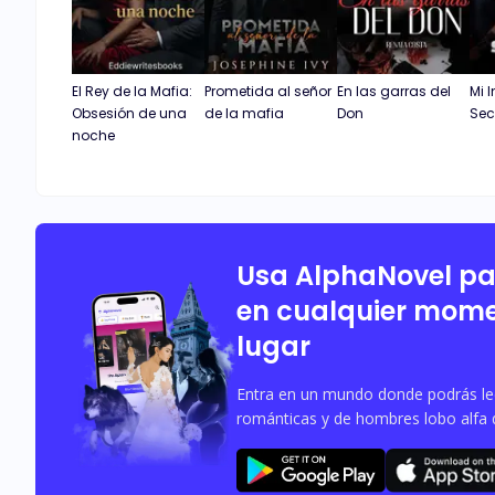
El Rey de la Mafia:
Prometida al señor
En las garras del
Mi 
Obsesión de una
de la mafia
Don
Sec
noche
Usa AlphaNovel p
en cualquier mome
lugar
Entra en un mundo donde podrás leer
románticas y de hombres lobo alfa 