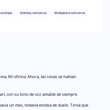
a.
tionships
Holiday romance
Workplace romance
ma. Mi oficina. Ahora, las cosas se habían
Carl, con su tono de voz amable de siempre.
acía un mes, todavía estaba de duelo. Tenía que