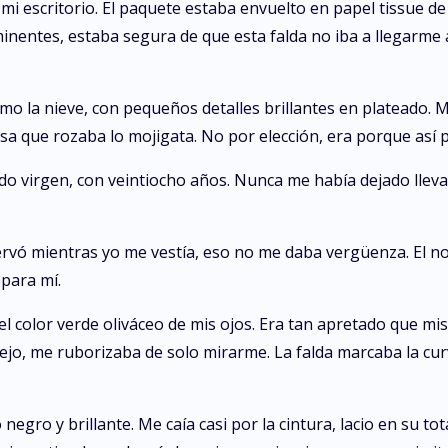
 mi escritorio. El paquete estaba envuelto en papel tissue de 
inentes, estaba segura de que esta falda no iba a llegarme 
mo la nieve, con pequeños detalles brillantes en plateado. 
a que rozaba lo mojigata. No por elección, era porque así 
o virgen, con veintiocho años. Nunca me había dejado llevar
rvó mientras yo me vestía, eso no me daba vergüenza. El no 
para mí.
el color verde oliváceo de mis ojos. Era tan apretado que mi
o, me ruborizaba de solo mirarme. La falda marcaba la curv
negro y brillante. Me caía casi por la cintura, lacio en su tota