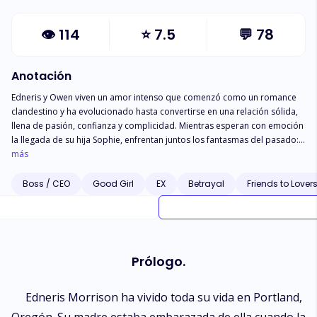
👁
114
⭐
7.5
💬
78
Anotación
Edneris y Owen viven un amor intenso que comenzó como un romance
clandestino y ha evolucionado hasta convertirse en una relación sólida,
llena de pasión, confianza y complicidad. Mientras esperan con emoción
la llegada de su hija Sophie, enfrentan juntos los fantasmas del pasado:
visitas inesperadas de familiares conflictivos, viejas heridas que resurgen
más
y la protección absoluta de su futuro. Entre oficinas, almuerzos
improvisados y dulces momentos de ternura, la pareja aprende a
Boss / CEO
Good Girl
EX
Betrayal
Friends to Lover
equilibrar el amor, la paciencia y la seguridad de su familia, disfrutando
cada instante de su embarazo y fortaleciendo un vínculo que promete
durar toda la vida. Una historia de amor, protección y pequeñas
aventuras cotidianas que transforman la vida de dos personas que se
atrevieron a amar sin reservas.
Prólogo.
Edneris Morrison ha vivido toda su vida en Portland,