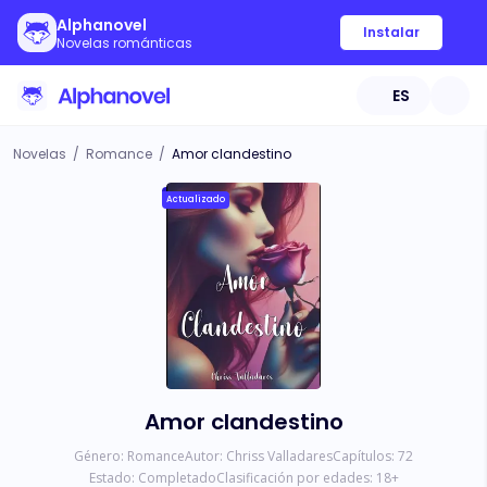
Alphanovel
Instalar
Novelas románticas
ES
Novelas
/
Romance
/
Amor clandestino
Actualizado
Amor clandestino
Género:
Romance
Autor:
Chriss Valladares
Capítulos:
72
Estado:
Completado
Clasificación por edades:
18
+